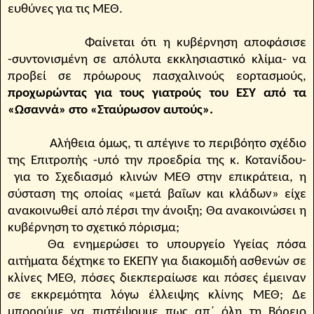
ευθύνες για τις ΜΕΘ.
Φαίνεται ότι η κυβέρνηση αποφάσισε
-συντονισμένη σε απόλυτα εκκλησιαστικό κλίμα- να
προβεί σε πρόωρους πασχαλινούς εορτασμούς,
προχωρώντας για τους γιατρούς του ΕΣΥ από τα
«Ωσαννά» στο «Σταύρωσον αυτούς».
Αλήθεια όμως, τι απέγινε το περιβόητο σχέδιο
της Επιτροπής -υπό την προεδρία της κ. Κοτανίδου-
για το Σχεδιασμό κλινών ΜΕΘ στην επικράτεια, η
σύσταση της οποίας «μετά βαΐων και κλάδων» είχε
ανακοινωθεί από πέρσι την άνοιξη; Θα ανακοινώσει η
κυβέρνηση το σχετικό πόρισμα;
Θα ενημερώσει το υπουργείο Υγείας πόσα
αιτήματα δέχτηκε το ΕΚΕΠΥ για διακομιδή ασθενών σε
κλίνες ΜΕΘ, πόσες διεκπεραίωσε και πόσες έμειναν
σε εκκρεμότητα λόγω έλλειψης κλίνης ΜΕΘ; Δε
μπορούμε να πιστέψουμε πως απ΄ όλη τη Βόρειο