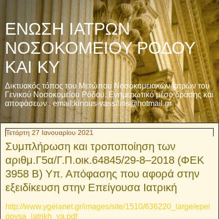
ΕΝΩΣΗ ΙΑΤΡΩΝ
ΝΟΣΟΚΟΜΕΙΟΥ ΡΟΔΟΥ
ΚΑΙ ΚΥ
Δικτυακός τόπος του Μετώπου Νοσοκομειακών Ιατρών του
Γενικού Νοσοκομείου Ρόδου. Ενημερωτικό μέσο δράσης και
αποφάσεων . email:kinous-vassilios@hotmail.gr
Τετάρτη 27 Ιανουαρίου 2021
Συμπλήρωση και τροποποίηση των
αριθμ.Γ5α/Γ.Π.οικ.64845/29-8–2018 (ΦΕΚ
3958 Β) Υπ. Απόφασης που αφορά στην
εξειδίκευση στην Επείγουσα Ιατρική
http://www.ygeianet.gr/images/site/1510/636220_large/epei
goysa_iatrikh_ya.pdf