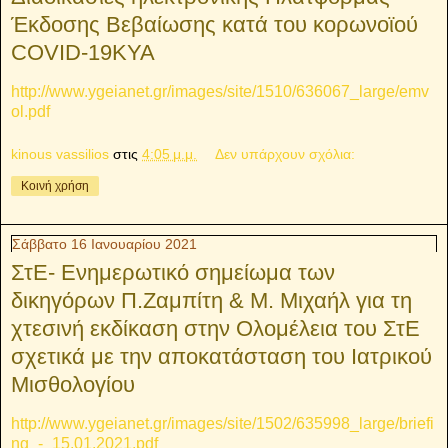
Έκδοσης Βεβαίωσης κατά του κορωνοϊού
COVID-19ΚΥΑ
http://www.ygeianet.gr/images/site/1510/636067_large/emv
ol.pdf
kinous vassilios
στις
4:05 μ.μ.
Δεν υπάρχουν σχόλια:
Κοινή χρήση
Σάββατο 16 Ιανουαρίου 2021
ΣτΕ- Ενημερωτικό σημείωμα των
δικηγόρων Π.Ζαμπίτη & Μ. Μιχαήλ για τη
χτεσινή εκδίκαση στην Ολομέλεια του ΣτΕ
σχετικά με την αποκατάσταση του Ιατρικού
Μισθολογίου
http://www.ygeianet.gr/images/site/1502/635998_large/briefi
ng_-_15.01.2021.pdf