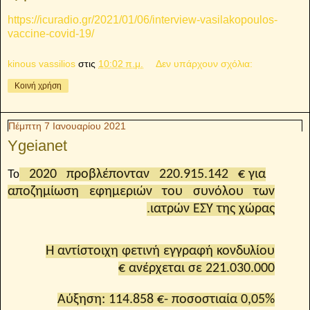
https://icuradio.gr/2021/01/06/interview-vasilakopoulos-
vaccine-covid-19/
kinous vassilios
στις
10:02 π.μ.
Δεν υπάρχουν σχόλια:
Κοινή χρήση
Πέμπτη 7 Ιανουαρίου 2021
Ygeianet
2020 προβλέπονταν 220.915.142 € για
Το
αποζημίωση εφημεριών του συνόλου των
ιατρών ΕΣΥ της χώρας.
Η αντίστοιχη φετινή εγγραφή κονδυλίου
ανέρχεται σε 221.030.000 €
Αύξηση: 114.858 €- ποσοστιαία 0,05%