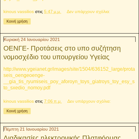
kinous vassilios
στις
5:47 μ.μ.
Δεν υπάρχουν σχόλια:
Κοινή χρήση
Κυριακή 24 Ιανουαρίου 2021
ΟΕΝΓΕ- Προτάσεις στο υπο συζήτηση
νομοσχέδιο του υπουργείου Υγείας
http://www.ygeianet.gr/images/site/1504/636152_large/prota
seis_oengeoenge-
__gia_tis_ryumiseis_poy_aforoyn_toys_giatroys_toy_esy_s
to_sxedio_nomoy.pdf
kinous vassilios
στις
7:06 π.μ.
Δεν υπάρχουν σχόλια:
Κοινή χρήση
Πέμπτη 21 Ιανουαρίου 2021
Διαδικασίες ηλεκτρονικής Πλατφόρμας