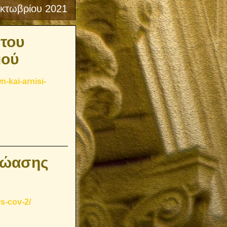
κτωβρίου 2021
 του
μού
-kai-arnisi-
πώασης
rs-cov-2/