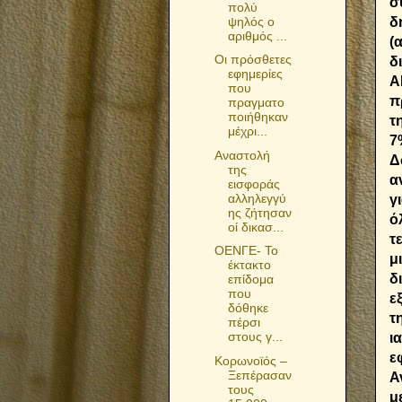
σ
πολύ
ψηλός ο
δ
αριθμός ...
(
Οι πρόσθετες
δ
εφημερίες
Α
που
π
πραγματο
ποιήθηκαν
τ
μέχρι...
7
Αναστολή
Δ
της
α
εισφοράς
αλληλεγγύ
γ
ης ζήτησαν
ό
οί δικασ...
τ
ΟΕΝΓΕ- Το
μ
έκτακτο
δ
επίδομα
που
ε
δόθηκε
τ
πέρσι
στους γ...
ι
ε
Κορωνοϊός –
Ξεπέρασαν
Α
τους
μ