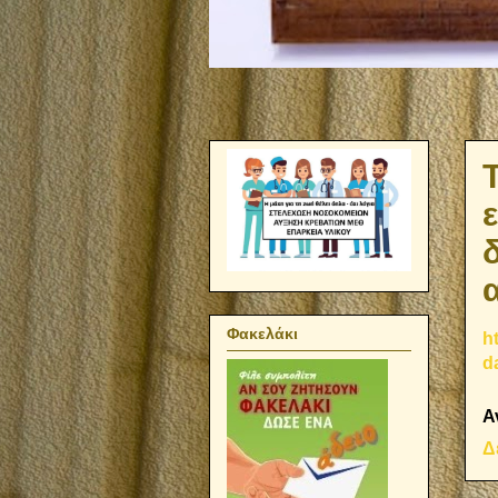
Φακελάκι
h
d
Α
Δ