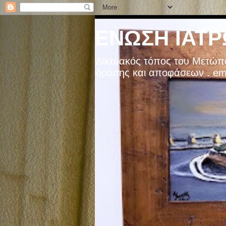
ΕΝΩΣΗ ΙΑΤΡ
Δικτυακός τόπος του Μετώπ
δράσης και αποφάσεων . emai