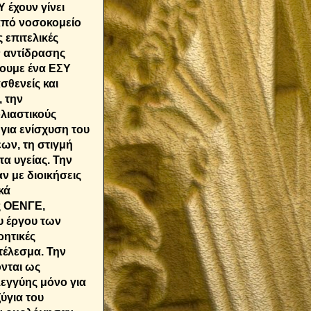
 έχουν γίνει
από νοσοκομείο
 επιτελικές
ν αντίδρασης
ουμε ένα ΕΣΥ
σθενείς και
 την
λιαστικούς
για ενίσχυση του
ων, τη στιγμή
α υγείας. Την
ν με διοικήσεις
κά
ς ΟΕΝΓΕ,
υ έργου των
ρητικές
τέλεσμα. Την
νται ως
εγγύης μόνο για
ύγια του