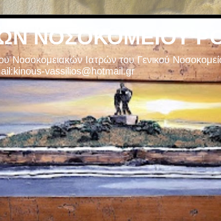
ΩΝ ΝΟΣΟΚΟΜΕΙΟΥ ΡΟ
ου Νοσοκομειακών Ιατρών του Γενικού Νοσοκομεί
l:kinous-vassilios@hotmail.gr