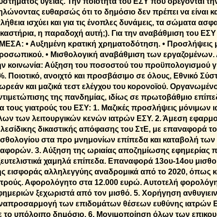
υστήματος υγείας. Την ποιότητα του ΕΣΥ που ορέγονται τ
ηλώνοντας ευθαρσώς ότι το δημόσιο δεν πρέπει να είναι κα
αλήθεια ισχύει και για τις ένοπλες δυνάμεις, τα σώματα ασφα
ικαστήρια, η παραδοχή αυτή;). Για την αναβάθμιση του ΕΣΥ
ΜΕΣΑ: • Αυξημένη κρατική χρηματοδότηση. • Προσλήψεις 
ροσωπικού. • Μισθολογική αναβάθμιση των εργαζομένων. Δ
ην κοινωνία: Αύξηση του ποσοστού του προϋπολογισμού γι
%. Ποιοτικό, ανοιχτό και προσβάσιμο σε όλους, Εθνικό Σύσ
ωρεάν και μαζικά τεστ ελέγχου του κορονοϊού. Οργανωμέν
ντιμετώπισης της πανδημίας, ιδίως σε πρωτοβάθμιο επίπεδ
ια τους γιατρούς του ΕΣΥ: 1. Μαζικές προσλήψεις μόνιμων 
λων των λειτουργικών κενών ιατρών ΕΣΥ. 2. Άμεση εφαρμο
ελεσίδικης δικαστικής απόφασης του ΣτΕ, με επαναφορά το
ισθολογίου στα προ μνημονίων επίπεδα και καταβολή τω
ιαφορών. 3. Αύξηση της ωριαίας αποζημίωσης εφημερίας πο
ξευτελιστικά χαμηλά επίπεδα. Επαναφορά 13ου-14ου μισθο
ης εισφοράς αλληλεγγύης αναδρομικά από το 2020, όπως κα
ατρούς. Αφορολόγητο στα 12.000 ευρώ. Αυτοτελή φορολόγ
φημεριών ξεχωριστά από τον μισθό. 5. Χορήγηση ανθυγιει
ναπροσαρμογή των επιδομάτων θέσεων ευθύνης ιατρών Ε
ε το υπόλοιπο δημόσιο. 6. Μονιμοποίηση όλων των επικουρ