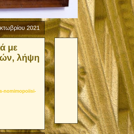
κτωβρίου 2021
ά με
νών, λήψη
es-nomimopoiisi-