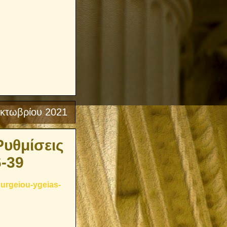
κτωβρίου 2021
Ρυθμίσεις
6-39
ourgeiou-ygeias-