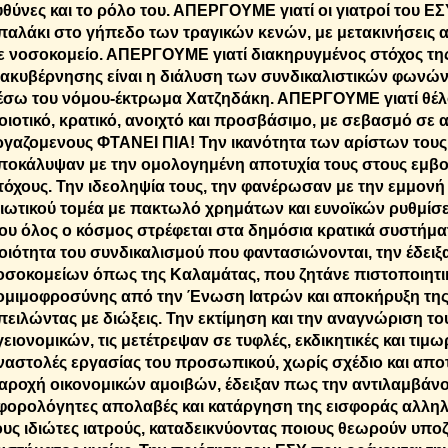
υθύνες και το ρόλο του. ΑΠΕΡΓΟΥΜΕ γιατί οι γιατροί του ΕΣΥ
παλάκι στο γήπεδο των τραγικών κενών, με μετακινήσεις 
ε νοσοκομείο. ΑΠΕΡΓΟΥΜΕ γιατί διακηρυγμένος στόχος της
ιακυβέρνησης είναι η διάλυση των συνδικαλιστικών φωνώ
έσω του νόμου-έκτρωμα Χατζηδάκη. ΑΠΕΡΓΟΥΜΕ γιατί θέλ
οιοτικό, κρατικό, ανοιχτό και προσβάσιμο, με σεβασμό σε α
ργαζομενους ΦΤΑΝΕΙ ΠΙΑ! Την ικανότητα των αρίστων τους,
ποκάλυψαν με την ομολογημένη αποτυχία τους στους εμβο
τόχους. Την ιδεοληψία τους, την φανέρωσαν με την εμμονή 
διωτικού τομέα με πακτωλό χρημάτων και ευνοϊκών ρυθμίσε
ου όλος ο κόσμος στρέφεται στα δημόσια κρατικά συστήματ
οιότητα του συνδικαλισμού που φαντασιώνονται, την έδειξα
οσοκομείων όπως της Καλαμάτας, που ζητάνε πιστοποιητι
ομιμοφροσύνης από την Ένωση Ιατρών και αποκήρυξη τη
πειλώντας με διώξεις. Την εκτίμηση και την αναγνώριση το
γειονομικών, τις μετέτρεψαν σε τυφλές, εκδικητικές και τιμω
ναστολές εργασίας του προσωπικού, χωρίς σχέδιο και απο
αροχή οικονομικών αμοιβών, έδειξαν πως την αντιλαμβάνο
φορολόγητες απολαβές και κατάργηση της εισφοράς αλληλ
ους ιδιώτες ιατρούς, καταδεικνύοντας ποιους θεωρούν υποζ