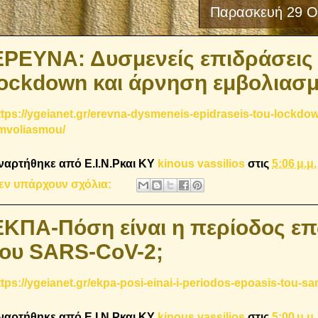
Παρασκευή 29 Ο
ΕΡΕΥΝΑ: Δυσμενείς επιδράσεις
lockdown και άρνηση εμβολιασ
ttps://ygeianet.gr/erevna-dysmeneis-epidraseis-tou-lockdown
mvoliasmou/
ναρτήθηκε από E.I.N.Ρκαι ΚΥ
kinous vassilios
στις
5:06 μ.μ.
εν υπάρχουν σχόλια:
ΕΚΠΑ-Πόση είναι η περίοδος ε
του SARS-CoV-2;
ttps://ygeianet.gr/ekpa-posi-einai-i-periodos-epoasis-tou-sa
ναρτήθηκε από E.I.N.Ρκαι ΚΥ
kinous vassilios
στις
5:00 μ.μ.