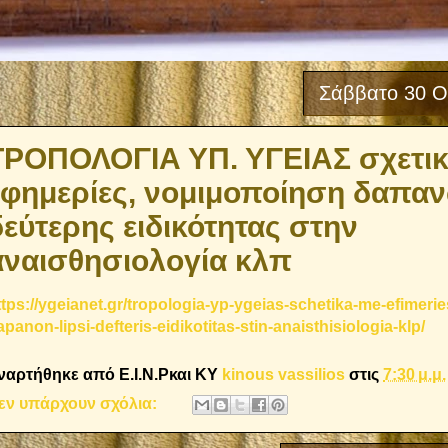
Σάββατο 30 Ο
ΤΡΟΠΟΛΟΓΙΑ ΥΠ. ΥΓΕΙΑΣ σχετικ
εφημερίες, νομιμοποίηση δαπα
δεύτερης ειδικότητας στην
αναισθησιολογία κλπ
ttps://ygeianet.gr/tropologia-yp-ygeias-schetika-me-efimeri
apanon-lipsi-defteris-eidikotitas-stin-anaisthisiologia-klp/
ναρτήθηκε από E.I.N.Ρκαι ΚΥ
kinous vassilios
στις
7:30 μ.μ.
εν υπάρχουν σχόλια: