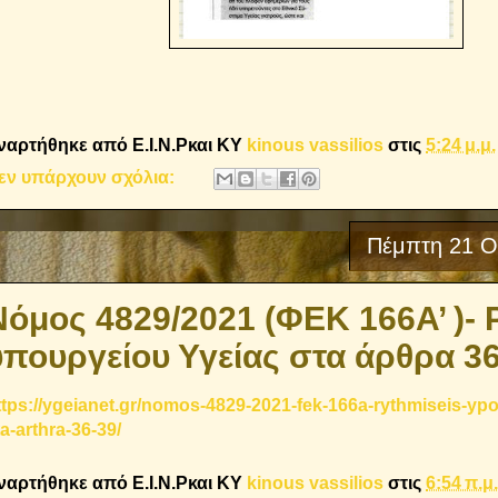
ναρτήθηκε από E.I.N.Ρκαι ΚΥ
kinous vassilios
στις
5:24 μ.μ.
εν υπάρχουν σχόλια:
Πέμπτη 21 Ο
Νόμος 4829/2021 (ΦΕΚ 166Α’ )- 
υπουργείου Υγείας στα άρθρα 3
ttps://ygeianet.gr/nomos-4829-2021-fek-166a-rythmiseis-yp
ta-arthra-36-39/
ναρτήθηκε από E.I.N.Ρκαι ΚΥ
kinous vassilios
στις
6:54 π.μ.