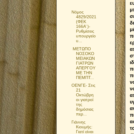
ε
μ
Νόμος
σ
4829/2021
(ΦΕΚ
δ
166Α’ )-
μ
Ρυθμίσεις
π
υπουργείο
υ...
ε
ΜΕΤΩΠΟ
α
ΝΟΣΟΚΟ
σ
ΜΕΙΑΚΩΝ
ι
ΓΙΑΤΡΩΝ
ΑΠΕΡΓΟΥ
π
ΜΕ ΤΗΝ
π
ΠΕΜΠΤ...
ν
ΟΕΝΓΕ- Στις
ν
21
Οκτώβρη
α
οι γιατροί
υ
της
α
δημόσιας
περ...
π
α
Γιάννης
Κιουμής:
τ
Γιατί είναι