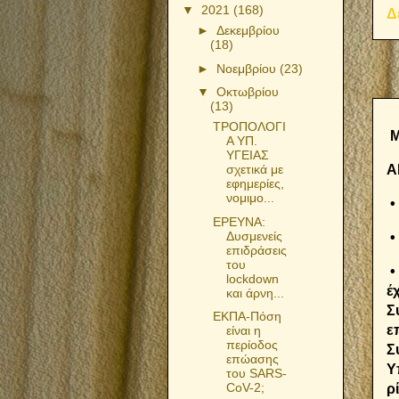
▼
2021
(168)
Δ
►
Δεκεμβρίου
(18)
►
Νοεμβρίου
(23)
▼
Οκτωβρίου
(13)
ΤΡΟΠΟΛΟΓΙ
Μ
Α ΥΠ.
ΥΓΕΙΑΣ
Α
σχετικά με
εφημερίες,
νομιμο...
•
ΕΡΕΥΝΑ:
Δυσμενείς
•
επιδράσεις
του
•
lockdown
έ
και άρνη...
Σ
ΕΚΠΑ-Πόση
ε
είναι η
περίοδος
Σ
επώασης
Υ
του SARS-
CoV-2;
ρ