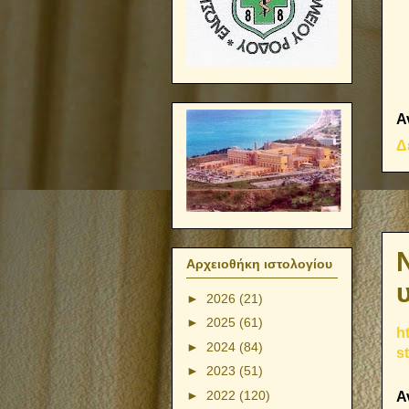
Α
Δ
Αρχειοθήκη ιστολογίου
►
2026
(21)
►
2025
(61)
h
►
2024
(84)
s
►
2023
(51)
►
2022
(120)
Α