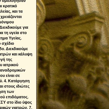
ην ομολόγησαν
ι κρατικό
λείας, και τα
 χρειάζονται
μόνιμου
ιεκδικούμε για
α τη υγεία στο
τημα Υγείας.
ο σχέδιο
ο. Διεκδικούμε
ιατρών και κάλυψη
γή της
υ ιατρικού
ν αναδρομικών
υ είναι σε
ύ. 4. Κατάργηση
ι στους ιδιώτες
ηση των
νού επιδόματος.
ΣΥ στο ίδιο ύψος
ικών γιατρών. 7.